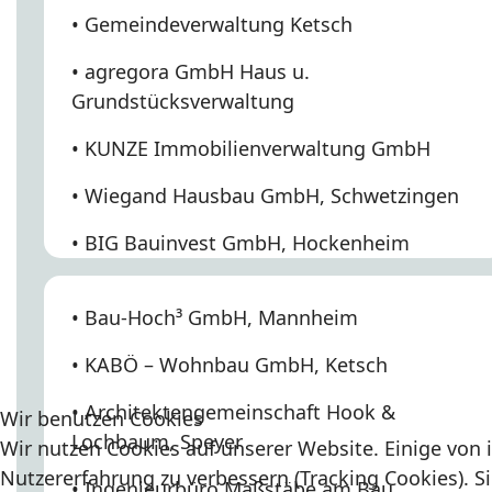
• Gemeindeverwaltung Ketsch
• agregora GmbH Haus u.
Grundstücksverwaltung
• KUNZE Immobilienverwaltung GmbH
• Wiegand Hausbau GmbH, Schwetzingen
• BIG Bauinvest GmbH, Hockenheim
• Bau-Hoch³ GmbH, Mannheim
• KABÖ – Wohnbau GmbH, Ketsch
• Architektengemeinschaft Hook &
Wir benutzen Cookies
Lochbaum, Speyer
Wir nutzen Cookies auf unserer Website. Einige von i
Nutzererfahrung zu verbessern (Tracking Cookies). Si
• Ingenieurbüro Maßstäbe am Bau,