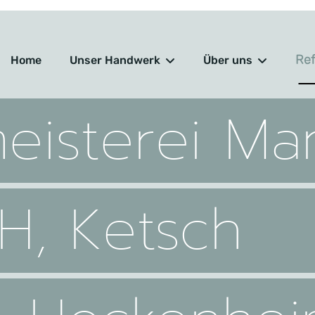
Re
Home
Unser Handwerk
Über uns
eisterei Ma
, Ketsch