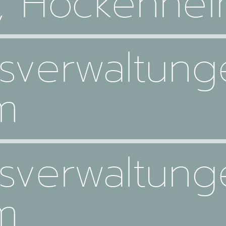
 Hockenhe
usverwaltun
m
usverwaltun
m