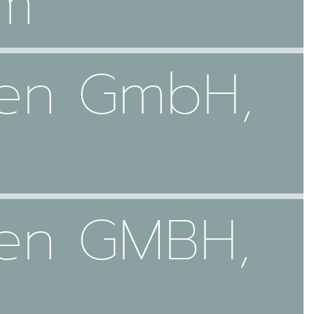
im
gen GmbH,
gen GMBH,